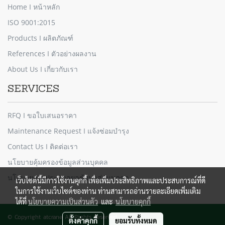
Home I หน้าหลัก
ISO 9001:2015
Products I ผลิตภัณฑ์
References I ตัวอย่างผลงาน
About Us I เกี่ยวกับเรา
SERVICES
RFQ I ขอใบเสนอราคา
Maintenance Request I แจ้งซ่อมบำรุง
Contact Us I ติดต่อเรา
นโยบายคุ้มครองข้อมูลส่วนบุคคล
นโยบายการประมวลผลข้อมูลส่วนบุคคล
เว็บไซต์นี้มีการใช้งานคุกกี้ เพื่อเพิ่มประสิทธิภาพและประสบการณ์ที่ดี
ในการใช้งานเว็บไซต์ของท่าน ท่านสามารถอ่านรายละเอียดเพิ่มเติม
ได้ที่
นโยบายความเป็นส่วนตัว
และ
นโยบายคุกกี้
© Copyright atcrane All Rights Reserved.
ตั้งค่าคุกกี้
ยอมรับทั้งหมด